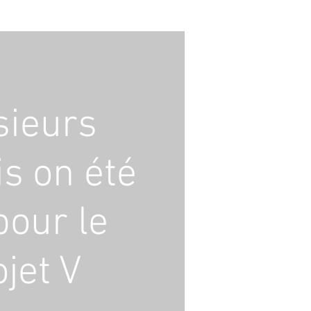
sieurs
s on été
 pour le
jet V