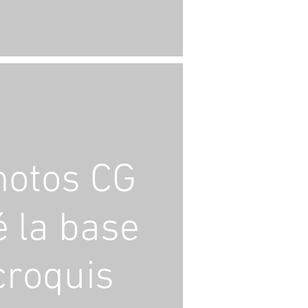
hotos CG
é la base
croquis