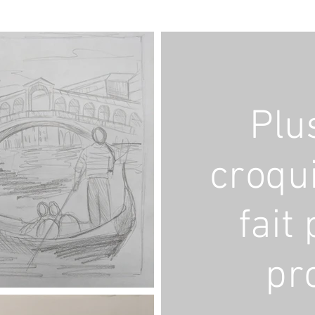
Plu
croqui
fait
pro