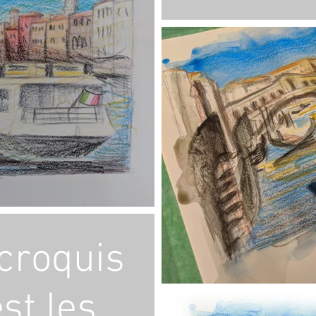
 croquis
est les