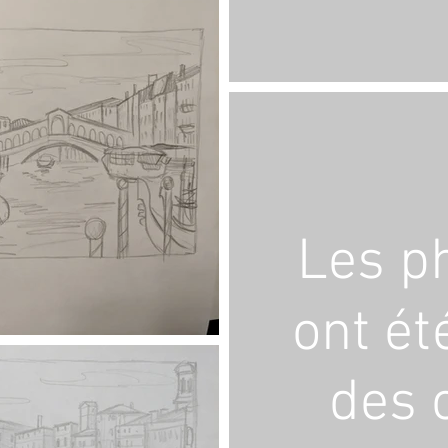
Les p
ont ét
des 