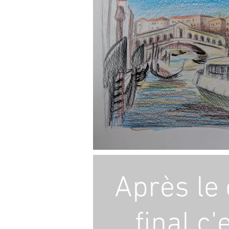
Après le
final c'