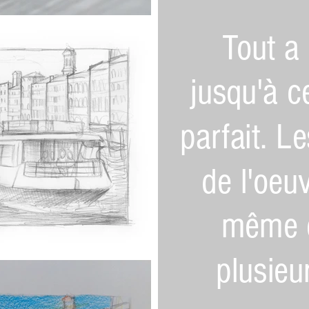
Tout a 
jusqu'à c
parfait. L
de l'oeuv
même 
plusieu